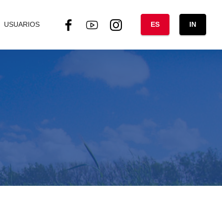
USUARIOS
ES
IN